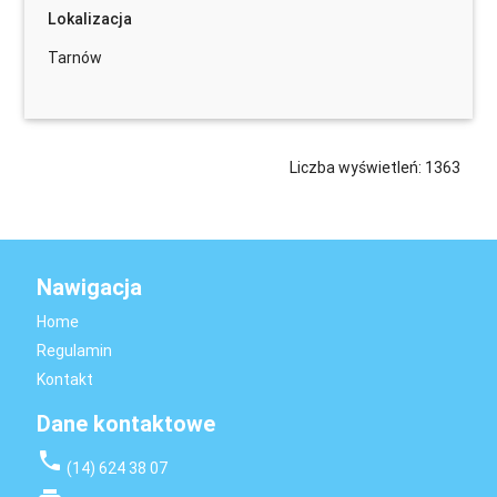
Lokalizacja
Tarnów
Liczba wyświetleń: 1363
Nawigacja
Home
Regulamin
Kontakt
Dane kontaktowe
phone
(14) 624 38 07