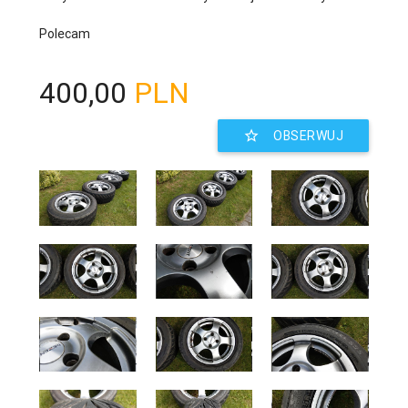
Polecam
400,00
PLN
star_border
OBSERWUJ