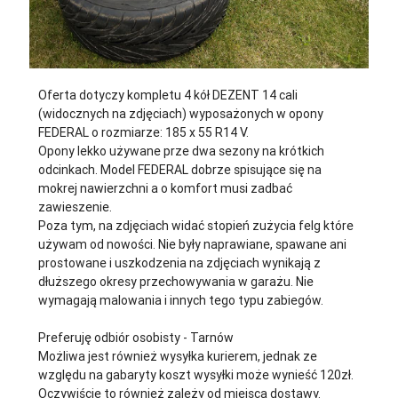
Oferta dotyczy kompletu 4 kół DEZENT 14 cali
(widocznych na zdjęciach) wyposażonych w opony
FEDERAL o rozmiarze: 185 x 55 R14 V.
Opony lekko używane prze dwa sezony na krótkich
odcinkach. Model FEDERAL dobrze spisujące się na
mokrej nawierzchni a o komfort musi zadbać
zawieszenie.
Poza tym, na zdjęciach widać stopień zużycia felg które
używam od nowości. Nie były naprawiane, spawane ani
prostowane i uszkodzenia na zdjęciach wynikają z
dłuższego okresy przechowywania w garażu. Nie
wymagają malowania i innych tego typu zabiegów.
Preferuję odbiór osobisty - Tarnów
Możliwa jest również wysyłka kurierem, jednak ze
względu na gabaryty koszt wysyłki może wynieść 120zł.
Oczywiście to również zależy od miejsca dostawy.