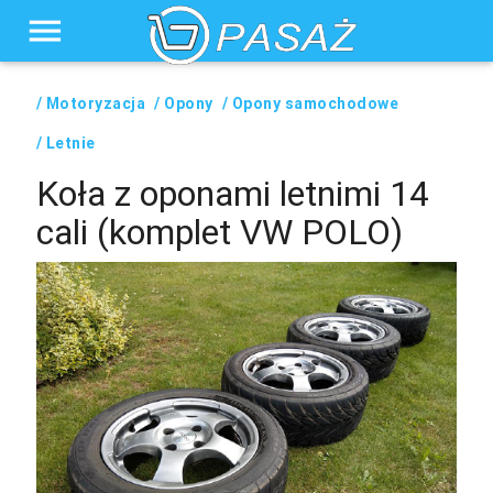
menu
/ Motoryzacja
/ Opony
/ Opony samochodowe
/ Letnie
Koła z oponami letnimi 14
cali (komplet VW POLO)