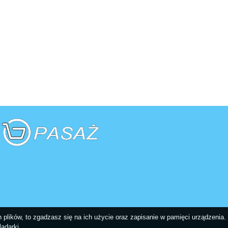
plików, to zgadzasz się na ich użycie oraz zapisanie w pamięci urządzenia.
ądarki.