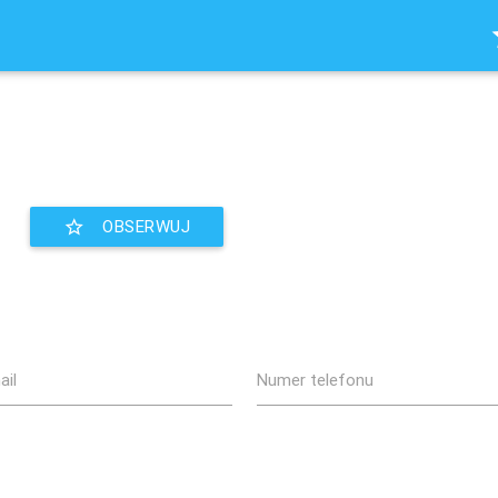
s
star_border
OBSERWUJ
ail
Numer telefonu