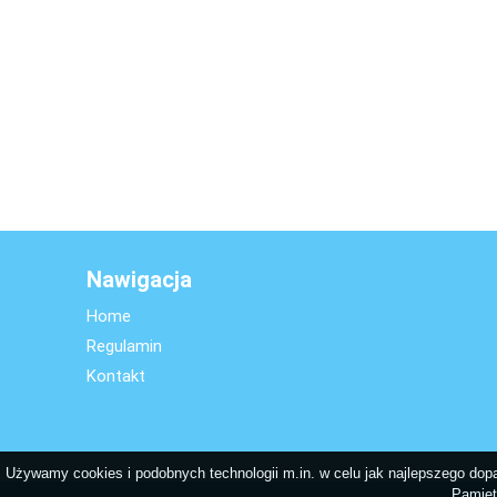
Nawigacja
Home
Regulamin
Kontakt
Używamy cookies i podobnych technologii m.in. w celu jak najlepszego dopas
Pamięt